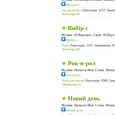
Матроси
про дитинство
| Переглядів: 3253 | Заван
Коментарі (0)
Вибір є
Музика:
Ю.Воронюк.
Слова:
Ю.Воро
Вибір є
Різні
| Переглядів: 2335 | Завантажень: 4
Коментарі (0)
Рок-н-рол
Музика:
Наталія Май.
Слова:
Натал
Рок-н-рол
Пісні для школи
| Переглядів: 8509 | Зав
|
Коментарі (1)
Новий день
Музика:
Наталія Май.
Слова:
Натал
Новий день