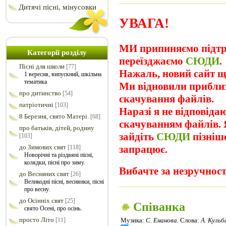
Дитячі пісні, мінусовки
УВАГА!
МИ припиняємо підтри
Категорії розділу
переїзджаємо
СЮДИ
.
Пісні для школи
[77]
Нажаль, новий сайт ще
1 вересня, випускний, шкільна
тематика
Ми відновили прибли
про дитинство
[54]
скачування файлів.
патріотичні
[103]
Наразі я не відповіда
8 Березня, свято Матері.
[68]
скачуванням файлів. Я
про батьків, дітей, родину
зайдіть
СЮДИ
пізніш
[103]
до Зимових свят
запрацює.
[118]
Новорічні та різдвяні пісні,
колядки, пісні про зиму.
Вибачте за незручност
до Весняних свят
[26]
Великодні пісні, веснянки, пісні
про весну.
до Осінніх свят
[25]
Співанка
свято Осені, про осінь.
просто Літо
[11]
Музика:
С. Енанова.
Слова:
А. Кульб