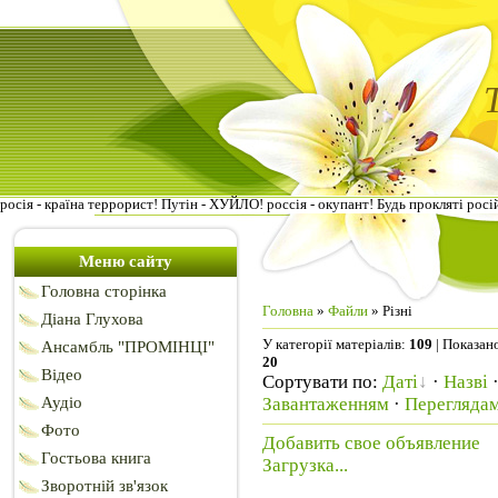
росія - країна террорист! Путін - ХУЙЛО! россія - окупант! Будь прокляті росі
Меню сайту
Головна сторінка
Головна
»
Файли
» Різні
Діана Глухова
У категорії матеріалів
:
109
|
Показано
Ансамбль "ПРОМІНЦІ"
20
Відео
Сортувати по
:
Даті
·
Назві
Аудіо
Завантаженням
·
Перегляда
Фото
Добавить свое объявление
Гостьова книга
Загрузка...
Зворотній зв'язок