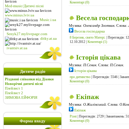
Коментарі (0)
Med-music/Дитячі пісні
www.minus.lviv.ua
Весела господар
Music.i.ua
Музика:
Олександр Злотник.
Слова:
Весела господарка
Senyk27.mylivepage.com
8 Березня, свято Матері.
| Переглядів: 12
ditky.at.ua
12.10.2012
|
Коментарі (1)
ivantsiv.at.ua
Історія цікава
Музика:
П.Сеник.
Слова:
П.Сеник.
Історія цікава
Дитяче радіо
про дитинство
| Переглядів: 5546 | Заван
Різдвяні співанки від Діанки
Коментарі (0)
Новорічні дитячі пісні
Плейлист 1
Плейлист 2
Екіпаж
ЗИМОВА ЕЙФОРІЯ
Музика:
О.Жилінський.
Слова:
О.Кон
Екіпаж
Різні
| Переглядів: 2729 | Завантажень: 5
Форма входу
Коментарі (0)