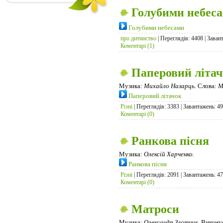
Голубими небес
Голубими небесами
про дитинство
| Переглядів: 4408 | Заван
Коментарі (1)
Паперовий літа
Музика:
Михайло Назарць.
Слова:
М
Паперовий літачок
Різні
| Переглядів: 3383 | Завантажень: 4
Коментарі (0)
Ранкова пісня
Музика:
Олексій Харченко.
Ранкова пісня
Різні
| Переглядів: 2091 | Завантажень: 4
Коментарі (0)
Матроси
Музика:
Олександр Злотник.
Викону