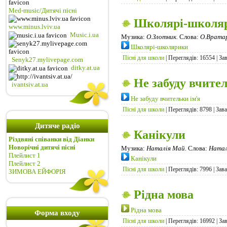
Med-music/Дитячі пісні
Школярі-школя
www.minus.lviv.ua
Music.i.ua
Музика:
О.Злотник.
Слова:
О.Вратар
Школярі-школярики
Пісні для школи
| Переглядів: 16554 | За
Senyk27.mylivepage.com
ditky.at.ua
Не забуду вчител
ivantsiv.at.ua
Не забуду вчительки ім'я
Пісні для школи
| Переглядів: 8798 | Зав
Дитяче радіо
Канікули
Різдвяні співанки від Діанки
Новорічні дитячі пісні
Музика:
Наталія Май.
Слова:
Натал
Плейлист 1
Канікули
Плейлист 2
Пісні для школи
| Переглядів: 7996 | Зав
ЗИМОВА ЕЙФОРІЯ
Рiдна мова
Рiдна мова
Форма входу
Пісні для школи
| Переглядів: 16992 | За