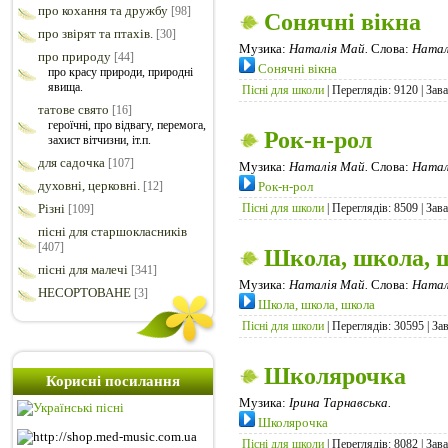
про кохання та дружбу
[98]
Сонячні вікна
про звірят та птахів.
[30]
Музика:
Наталія Май.
Слова:
Натал
про природу
[44]
Сонячні вікна
про красу природи, природні
явища.
Пісні для школи
| Переглядів: 9120 | Зав
татове свято
[16]
героїчні, про відвагу, перемога,
Рок-н-рол
захист вітчизни, іт.п.
для садочка
[107]
Музика:
Наталія Май.
Слова:
Натал
духовні, церковні.
[12]
Рок-н-рол
Різні
Пісні для школи
| Переглядів: 8509 | Зав
[109]
пісні для старшокласників
[407]
Школа, школа, 
пісні для малечі
[341]
Музика:
Наталія Май.
Слова:
Натал
НЕСОРТОВАНЕ
[3]
Школа, школа, школа
Пісні для школи
| Переглядів: 30595 | За
Школярочка
Корисні посилання
Музика:
Ірина Тарнавська.
Школярочка
Пісні для школи
| Переглядів: 8082 | Зав