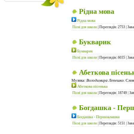
Рiдна мова
Рiдна мова
Пісні для школи
| Переглядів: 2753 | Зав
Букварик
Букварик
Пісні для школи
| Переглядів: 6035 | Зав
Абеткова пісень
Музика:
Володимира Лепешкo.
Слов
Абеткова пісенька
Пісні для школи
| Переглядів: 18749 | За
Богдашка - Пер
Богдашка - Першоклашка
Пісні для школи
| Переглядів: 5151 | Зав