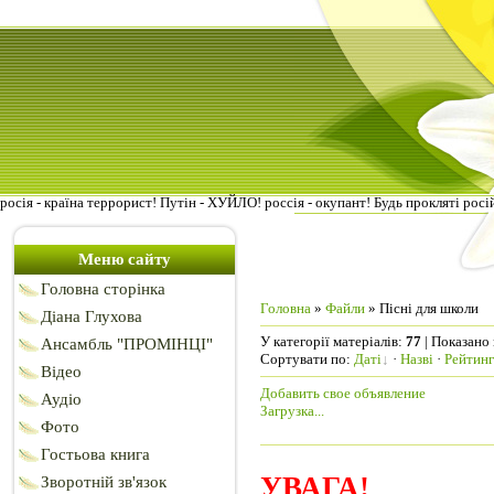
росія - країна террорист! Путін - ХУЙЛО! россія - окупант! Будь прокляті росі
Меню сайту
Головна сторінка
Головна
»
Файли
» Пісні для школи
Діана Глухова
У категорії матеріалів
:
77
|
Показано 
Ансамбль "ПРОМІНЦІ"
Сортувати по
:
Даті
·
Назві
·
Рейтин
Відео
Добавить свое объявление
Аудіо
Загрузка...
Фото
Гостьова книга
УВАГА!
Зворотній зв'язок