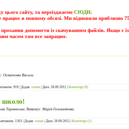
 цього сайту, та переїзджаємо
СЮДИ
.
е працює в повному обсязі. Ми відновили приблизно 
 прохання допомогти із скачуванням файлів. Якщо є із 
им часом там все запрацює.
є:
Остапенко Василь.
антажень: 919 | Додав:
roman
| Дата:
28.09.2012
|
Коментарі (0)
а школо!
ина Тарнавська.
Виконує:
Марія Головатенко.
вантажень: 1563 | Додав:
roman
| Дата:
28.09.2012
|
Коментарі (1)