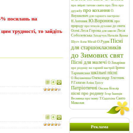
про звірят
татове свято
про Літо
про
про кохання
О.
дружбу
Янушкевич
для гарного настрою
75% посилань на
Ю.Воронюк
Н.Антоник
про
природу
до свята
про птахів
духовні
Леся Горова
Леся
цим трудності, то зайдіть
Осені
для школи
Соболевська
Захарчук Наталія
Ярина
Пісні
О.Рудик
Шуст
Алла Мігай
для старшокласників
до Зимових свят
Пісні для малечі
О.Захаріяш
Ірина
про родину
на гарний настрій
шкільні пісні
Тарнавська
Олександр Злотник
О.Янушкевиш
Р.Галаган
Аліна Гросу
Патріотичні
Оксана Білозір
пісні про родину
Ігор Іванців
Свято
Веснянка
про маму
Т.Садохіна
Миколая
Реклама