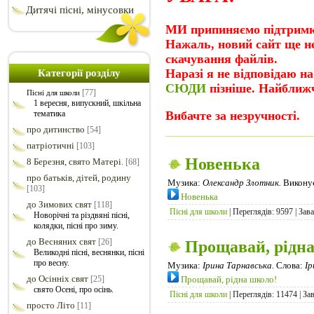
Дитячі пісні, мінусовки
МИ припиняємо підтримку
Нажаль, новий сайт ще н
скачування файлів.
Наразі я не відповідаю на
Категорії розділу
СЮДИ
пізніше. Найближч
[77]
Пісні для школи
1 вересня, випускний, шкільна
тематика
Вибачте за незручності.
про дитинство
[54]
патріотичні
[103]
Новенька
8 Березня, свято Матері.
[68]
про батьків, дітей, родину
Музика:
Олександр Злотник.
Викону
[103]
Новенька
до Зимових свят
[118]
Пісні для школи
| Переглядів: 9597 | Зав
Новорічні та різдвяні пісні,
колядки, пісні про зиму.
до Весняних свят
[26]
Прощавай, рідн
Великодні пісні, веснянки, пісні
про весну.
Музика:
Ірина Тарнавська.
Слова:
Ір
до Осінніх свят
[25]
Прощавай, рідна школо!
свято Осені, про осінь.
Пісні для школи
| Переглядів: 11474 | За
просто Літо
[11]