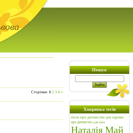
ьвова
Пошук
Сторінки
:
1
2
3
4
»
Хмаринка тегів
пісні про дитинство
для садочка
про дитинство
для тата
Наталія Май