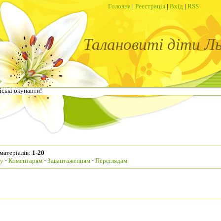
Головна
|
Реєстрація
|
Вхід
|
RSS
Талановиті діти Л
йські окупанти!
матеріалів
:
1-20
гу
·
Коментарям
·
Завантаженням
·
Переглядам