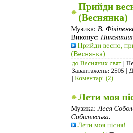
Прийди весн
(Веснянка)
Музика:
В. Філіпенк
Виконує:
Николишин
Прийди весно, пр
(Веснянка)
до Весняних свят
| Пе
Завантажень: 2505 | 
|
Коментарі (2)
Лети моя пі
Музика:
Леся Собол
Соболевська.
Лети моя пісня!