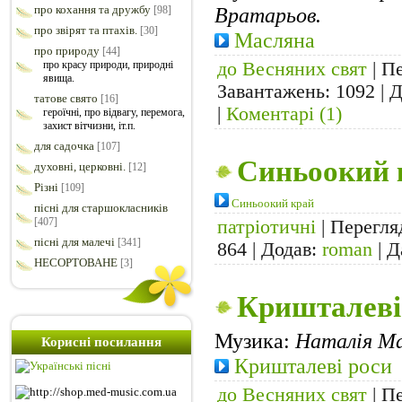
про кохання та дружбу
Вратарьов.
[98]
про звірят та птахів.
[30]
Масляна
про природу
[44]
про красу природи, природні
до Весняних свят
| Пе
явища.
Завантажень: 1092 | 
татове свято
[16]
|
Коментарі (1)
героїчні, про відвагу, перемога,
захист вітчизни, іт.п.
для садочка
[107]
Синьоокий 
духовні, церковні.
[12]
Різні
[109]
Синьоокий край
пісні для старшокласників
[407]
патріотичні
| Перегля
пісні для малечі
[341]
864 | Додав:
roman
| Д
НЕСОРТОВАНЕ
[3]
Кришталеві
Музика:
Наталія Ма
Корисні посилання
Кришталеві роси
до Весняних свят
| Пе