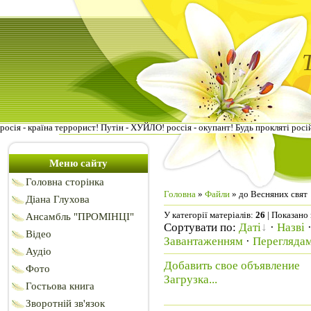
росія - країна террорист! Путін - ХУЙЛО! россія - окупант! Будь прокляті росі
Меню сайту
Головна сторінка
Головна
»
Файли
» до Весняних свят
Діана Глухова
У категорії матеріалів
:
26
|
Показано 
Ансамбль "ПРОМІНЦІ"
Сортувати по
:
Даті
·
Назві
Відео
Завантаженням
·
Перегляда
Аудіо
Добавить свое объявление
Фото
Загрузка...
Гостьова книга
Зворотній зв'язок