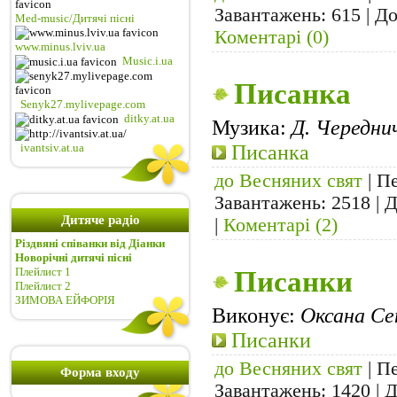
Завантажень: 615 | Д
Med-music/Дитячі пісні
Коментарі (0)
www.minus.lviv.ua
Music.i.ua
Писанка
Senyk27.mylivepage.com
ditky.at.ua
Музика:
Д. Череднич
Писанка
ivantsiv.at.ua
до Весняних свят
| Пе
Завантажень: 2518 | 
Дитяче радіо
|
Коментарі (2)
Різдвяні співанки від Діанки
Новорічні дитячі пісні
Плейлист 1
Писанки
Плейлист 2
ЗИМОВА ЕЙФОРІЯ
Виконує:
Оксана Сен
Писанки
до Весняних свят
| Пе
Форма входу
Завантажень: 1420 | 