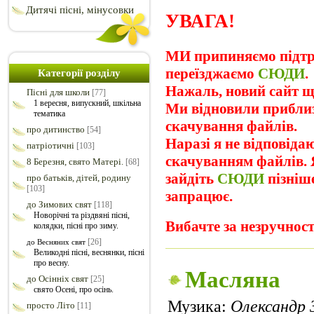
Дитячі пісні, мінусовки
УВАГА!
МИ припиняємо підтри
переїзджаємо
СЮДИ
.
Категорії розділу
Нажаль, новий сайт ще
Пісні для школи
[77]
1 вересня, випускний, шкільна
Ми відновили прибли
тематика
скачування файлів.
про дитинство
[54]
Наразі я не відповіда
патріотичні
[103]
скачуванням файлів. Я
8 Березня, свято Матері.
[68]
зайдіть
СЮДИ
пізніш
про батьків, дітей, родину
[103]
запрацює.
до Зимових свят
[118]
Новорічні та різдвяні пісні,
Вибачте за незручност
колядки, пісні про зиму.
[26]
до Весняних свят
Великодні пісні, веснянки, пісні
про весну.
Масляна
до Осінніх свят
[25]
свято Осені, про осінь.
Музика:
Олександр 
просто Літо
[11]