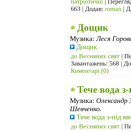
патріотичні
| Перегля
663 | Додав:
roman
| Д
Дощик
Музика:
Леся Горов
Дощик
до Весняних свят
| Пе
Завантажень: 568 | Д
Коментарі (0)
Тече вода з-
Музика:
Олександр 
Шевченко.
Тече вода з-під яв
до Весняних свят
| Пе