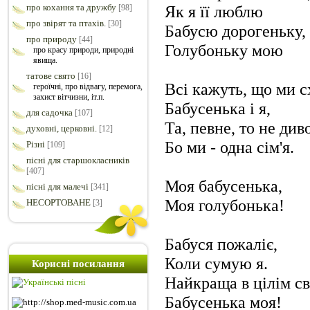
про кохання та дружбу
Як я її люблю
[98]
про звірят та птахів.
[30]
Бабусю дорогеньку,
про природу
[44]
Голубоньку мою
про красу природи, природні
явища.
татове свято
[16]
Всі кажуть, що ми с
героїчні, про відвагу, перемога,
захист вітчизни, іт.п.
Бабусенька і я,
для садочка
[107]
Та, певне, то не диво
духовні, церковні.
[12]
Бо ми - одна сім'я.
Різні
[109]
пісні для старшокласників
[407]
Моя бабусенька,
пісні для малечі
[341]
Моя голубонька!
НЕСОРТОВАНЕ
[3]
Бабуся пожаліє,
Коли сумую я.
Корисні посилання
Найкраща в цілім св
Бабусенька моя!