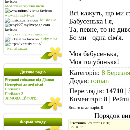
Med-music/Дитячі пісні
Всі кажуть, що ми с
www.minus.lviv.ua
Бабусенька і я,
Music.i.ua
Та, певне, то не диво
Senyk27.mylivepage.com
Бо ми - одна сім'я.
ditky.at.ua
ivantsiv.at.ua
Моя бабусенька,
Моя голубонька!
Категорія
:
8 Березня
Дитяче радіо
Додав
:
roman
Різдвяні співанки від Діанки
Новорічні дитячі пісні
Переглядів
:
14710
|
Плейлист 1
Плейлист 2
Коментарі
:
8
|
Рейти
ЗИМОВА ЕЙФОРІЯ
Всього коментарів
:
8
Порядок вив
Форма входу
8
тетянка
(27.02.2014 22:32)
0