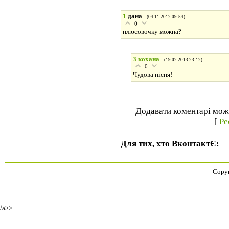
1
дана
(04.11.2012 09:54)
0
плюсовочку можна?
3
кохана
(19.02.2013 23:12)
0
Чудова пісня!
Додавати коментарі можу
[
Ре
Для тих, хто ВконтактЄ:
Copyr
/a>>