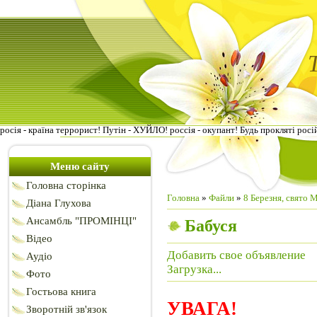
росія - країна террорист! Путін - ХУЙЛО! россія - окупант! Будь прокляті росі
Меню сайту
Головна сторінка
Головна
»
Файли
»
8 Березня, свято М
Діана Глухова
Ансамбль "ПРОМІНЦІ"
Бабуся
Відео
Добавить свое объявление
Аудіо
Загрузка...
Фото
Гостьова книга
УВАГА!
Зворотній зв'язок