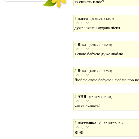
як скачать плюс?
7
настя
(26.06.2013 13:07)
0
дуже ніжна і чудова пісня
6
Віка
(22.06.2013 15:59)
0
я свою бабусю дуже люблю
5
Віка
(13.04.2013 12:03)
0
Люблю свою бабусю,і люблю про неї 
4
АНЯ
(02.03.2013 23:41)
0
как ее скачать?
2
настюшка
(15.12.2012 22:23)
0
)))))))