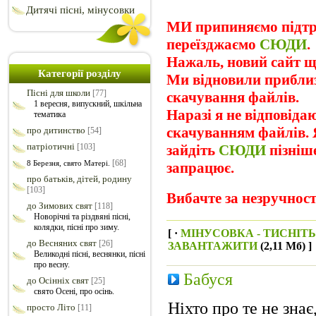
Дитячі пісні, мінусовки
МИ припиняємо підтри
переїзджаємо
СЮДИ
.
Нажаль, новий сайт ще
Категорії розділу
Ми відновили прибли
Пісні для школи
[77]
скачування файлів.
1 вересня, випускний, шкільна
Наразі я не відповіда
тематика
скачуванням файлів. Я
про дитинство
[54]
патріотичні
[103]
зайдіть
СЮДИ
пізніш
[68]
8 Березня, свято Матері.
запрацює.
про батьків, дітей, родину
[103]
Вибачте за незручност
до Зимових свят
[118]
Новорічні та різдвяні пісні,
колядки, пісні про зиму.
[ ·
МІНУСОВКА - ТИСНІТ
до Весняних свят
[26]
ЗАВАНТАЖИТИ
(2,11 Мб) ]
Великодні пісні, веснянки, пісні
про весну.
Бабуся
до Осінніх свят
[25]
свято Осені, про осінь.
Ніхто про те не знає
просто Літо
[11]